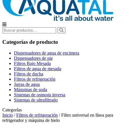
Buscar
por:
Categorías de producto
Dispensadores de agua de encimera
Dispensadores de pie
Filtros Bajo Mesada
Filtros de agua de mesada
Filtros de ducha
Filtros de refrigeración
Jarras de agua
Máquinas de soda
Sistemas de osmosis inversa
Sistemas de ultrafiltrado
Categorías
Inicio
/
Filtros de refrigeración
/ Filtro universal en línea para
refrigerador y máquina de hielo