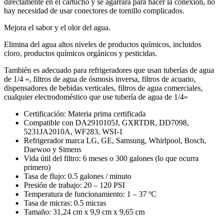
directamente en el cartucho y se agarrará para hacer la conexión, no
hay necesidad de usar conectores de tornillo complicados.
Mejora el sabor y el olor del agua.
Elimina del agua altos niveles de productos químicos, incluidos
cloro, productos químicos orgánicos y pesticidas.
También es adecuado para refrigeradores que usan tuberías de agua
de 1/4 «, filtros de agua de ósmosis inversa, filtros de acuario,
dispensadores de bebidas verticales, filtros de agua comerciales,
cualquier electrodoméstico que use tubería de agua de 1/4»
Certificación: Materia prima certificada
Compatible con DA2910105J, GXRTDR, DD7098,
5231JA2010A, WF283, WSI-1
Refrigerador marca LG, GE, Samsung, Whirlpool, Bosch,
Daewoo y Simens
Vida útil del filtro: 6 meses o 300 galones (lo que ocurra
primero)
Tasa de flujo: 0.5 galones / minuto
Presión de trabajo: 20 – 120 PSI
Temperatura de funcionamiento: 1 – 37 ºC
Tasa de micras: 0.5 micras
Tamaño: 31,24 cm x 9,9 cm x 9,65 cm